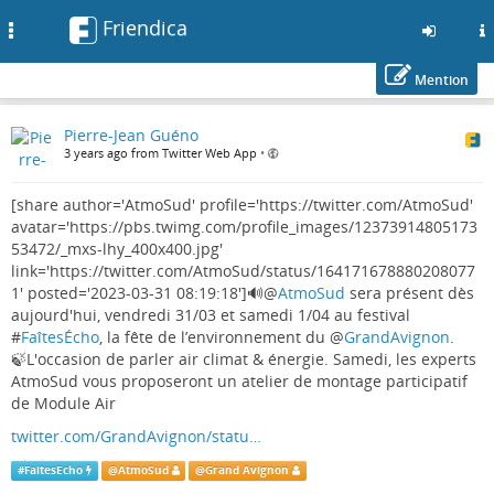
Friendica
Toggle
navigation
Mention
Skip
Pierre-Jean Guéno
to
3 years ago from Twitter Web App
•
main
content
[share author='AtmoSud' profile='https://twitter.com/AtmoSud'
avatar='https://pbs.twimg.com/profile_images/12373914805173
53472/_mxs-lhy_400x400.jpg'
link='https://twitter.com/AtmoSud/status/164171678880208077
1' posted='2023-03-31 08:19:18']🔊
@
AtmoSud
sera présent dès
aujourd'hui, vendredi 31/03 et samedi 1/04 au festival
#
FaîtesÉcho
, la fête de l’environnement du
@
GrandAvignon
.
🍃L'occasion de parler air climat & énergie. Samedi, les experts
AtmoSud vous proposeront un atelier de montage participatif
de Module Air
twitter.com/GrandAvignon/statu…
#
FaitesEcho
@
AtmoSud
@
Grand Avignon